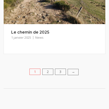
Le chemin de 2025
1 janvier 2025
News
1
2
3
Pagination
→
des
publications