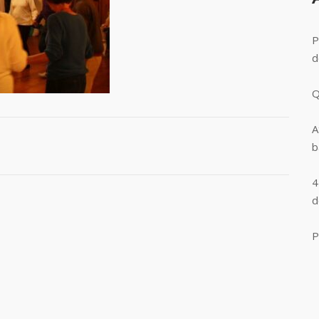
P
d
Q
A
b
4
d
P