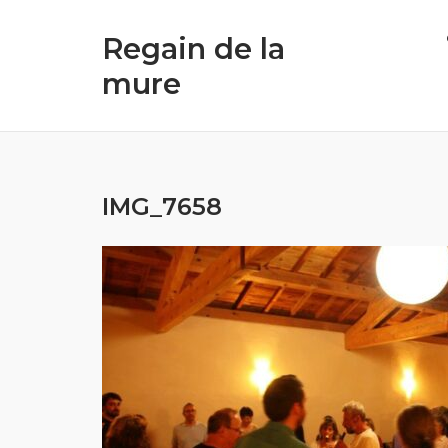
Skip
to
Regain de la
content
mure
IMG_7658