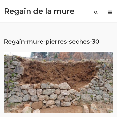
Skip
Regain de la mure
to
M
content
Regain-mure-pierres-seches-30